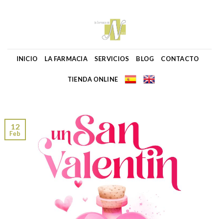
Skip
to
content
INICIO
LA FARMACIA
SERVICIOS
BLOG
CONTACTO
TIENDA ONLINE
12
Feb